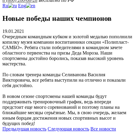
8 (800) 200-08-28
Бесплатно по РФ
Ru
Eng
Новые победы наших чемпионов
19.01.2021
Очередным командным кубком и золотой медалью пополнили
копилку музея компании воспитанники секции «Полипласт-
САМБО». Ребята стали победителями в командном зачете
областного первенства на призы Деда Мороза. Наши
спортсмены достойно боролись, показав высокий уровень
мастерства.
По словам тренера команды Селиванова Василия
Викторовича, все ребята выступили на отлично и показали
себя достойно.
В новом сезоне спортсмены нашей команды будут
поддерживать тренировочный график, ведь впереди
предстоит еще много соревнований и поэтому планы на
ближайшие месяцы серьёзные. Мы, в свою очередь, желаем
юным борцам достижения новых спортивных высот и
будущих побед!
Предыдущая
новость
Следующая
новость
Все новости