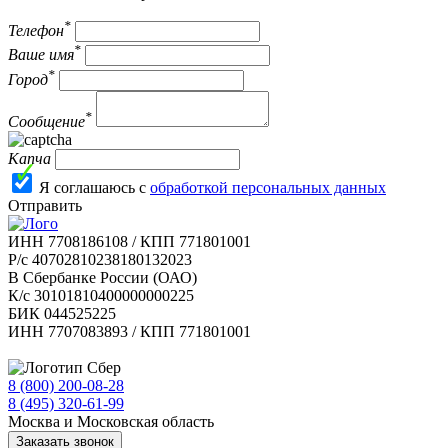
*
Телефон
*
Ваше имя
*
Город
*
Сообщение
Капча
Я соглашаюсь с
обработкой персональных данных
Отправить
ИНН 7708186108 / КПП 771801001
Р/с 40702810238180132023
В Сбербанке России (ОАО)
К/с 30101810400000000225
БИК 044525225
ИНН 7707083893 / КПП 771801001
8 (800) 200-08-28
Бесплатно по РФ
8 (495) 320-61-99
Москва и Московская область
Заказать звонок