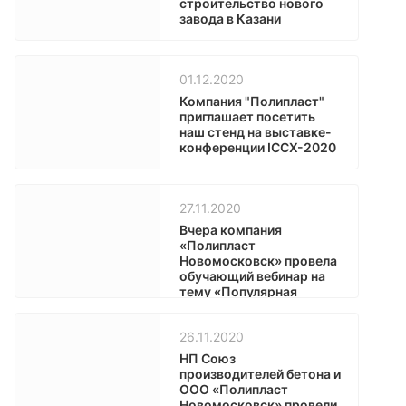
строительство нового
завода в Казани
01.12.2020
Компания "Полипласт"
приглашает посетить
наш стенд на выставке-
конференции ICCX-2020
27.11.2020
Вчера компания
«Полипласт
Новомосковск» провела
обучающий вебинар на
тему «Популярная
цементология».
26.11.2020
НП Союз
производителей бетона и
ООО «Полипласт
Новомосковск» провели