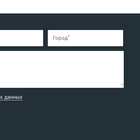
*
Город
х данных