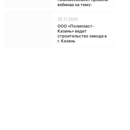
вебинар на тему:
«Перспективы отмены
ГОСТ 10178-85 для
25.11.2020
производителей
цементной и бетонной
ООО «Полипласт-
продукции».
Казань» ведет
строительство завода в
г. Казань