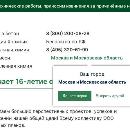
ехнические работы, приносим извинения за причинённые н
 в бетон
8 (800) 200-08-28
ия Хромпик
Бесплатно по РФ
льная химия
8 (495) 320-61-99
меси
Москва и Московская область
ленная химия
Ваш город
ет 16-летие со дня образования!
Москва и Московская область
Да, все верно
Выбрать другой
лаем больших перспективных проектов, успехов и
жении нашей общей цели! Всему коллективу ООО
ых планов.