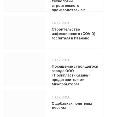
технологии
строительного
производства» в г.
Красноярске
14.12.2020
Строительство
инфекционного (COVID)
госпиталя в Иваново.
10.12.2020
Посещение строящегося
завода ООО
«Полипласт-Казань»
представителями
Минпромторга
Республики Татарстан
10.12.2020
О добавках понятным
языком