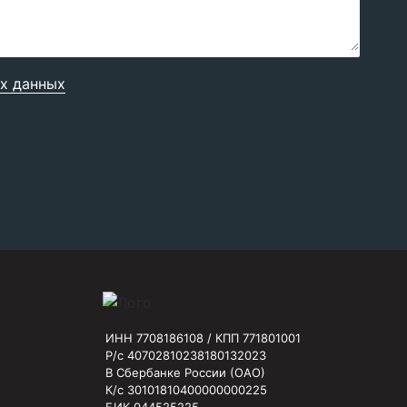
х данных
ИНН 7708186108 / КПП 771801001
Р/с 40702810238180132023
В Сбербанке России (ОАО)
К/с 30101810400000000225
БИК 044525225