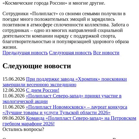
«Космические города России» и многие другие.
Сотрудники «Полипласт» со своими семьями получили в
поездке много положительных эмоций и зарядились
позитивом в атмосфере сплоченности коллектива. Забота о
сотрудниках – одно из многих направлений социальной
деятельности компании наряду с поддержкой спорта,
благотворительностью и популяризацией здорового образа
жизни.
Предыдущая
новость
Следующая
новость
Все новости
Следующие новости
15.06.2026
При поддержке завода «Хромпик» поисковики
завершили весеннюю экспедицию
12.06.2026
С днем России!
11.06.2026
«Полипласт Северо-запад» принял участие в
экологической акции
11.06.2026
«Полипласт Новомосковск» – лауреат конкурса
«Лучшие товары и услуги Тульской области 2026»
09.06.2026
Команда «Полипласт Северо-запад» на Петровском
гребном марафоне 2026!
Остались вопросы?