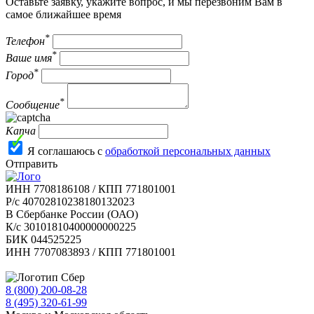
Оставьте заявку, укажите вопрос, и мы перезвоним Вам в
самое ближайшее время
*
Телефон
*
Ваше имя
*
Город
*
Сообщение
Капча
Я соглашаюсь с
обработкой персональных данных
Отправить
ИНН 7708186108 / КПП 771801001
Р/с 40702810238180132023
В Сбербанке России (ОАО)
К/с 30101810400000000225
БИК 044525225
ИНН 7707083893 / КПП 771801001
8 (800) 200-08-28
Бесплатно по РФ
8 (495) 320-61-99