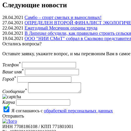
Следующие новости
28.04.2021
Самбо – спорт смелых и выносливых!
27.04.2021
ОПРЕДЕЛЕН ВТОРОЙ ФИНАЛИСТ ЭКОЛОГИЧЕС
22.04.2021
Ежегодный Месячник охраны труда
20.04.2021
В Липецке обсудили, как правильно строить сельск
19.04.2021
ООО "НИИ СМиТ" собрал в Сколково представителе
Остались вопросы?
Оставьте заявку, укажите вопрос, и мы перезвоним Вам в само
*
Телефон
*
Ваше имя
*
Город
*
Сообщение
Капча
Я соглашаюсь с
обработкой персональных данных
Отправить
ИНН 7708186108 / КПП 771801001