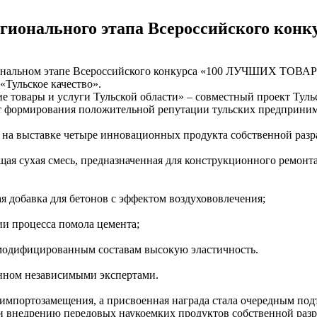
гионального этапа Всероссийского конк
гиональном этапе Всероссийского конкурса «100 ЛУЧШИХ ТОВ
«Тульское качество».
е товары и услуги Тульской области» – совместный проект Туль
т формирования положительной репутации тульских предпринима
 на выставке четыре инновационных продукта собственной разр
я сухая смесь, предназначенная для конструкционного ремонта
 добавка для бетонов с эффектом воздухововлечения;
ии процесса помола цемента;
 модифицированным составам высокую эластичность.
анном независимыми экспертами.
мпортозамещения, а присвоенная награда стала очередным подт
и внедрению передовых наукоемких продуктов собственной разр