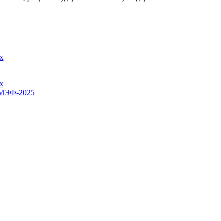
х
х
ПМЭФ-2025