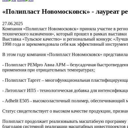
«Полипласт Новомосковск» - лауреат ре
27.06.2025
Компания «Полипласт Новомосковск» приняла участие в ре
технического назначения», который прошел в рамках выставки 
Выставка «Тульское качество» и региональный конкурс «Лучши
1998 года и зарекомендовала себя как эффективный инструмен
В этом году компания «Полипласт Новомосковск» представила
- Полипласт РЕМpro Авиа АРМ – безусадочная быстротвердеюща
применения при отрицательных температурах;
- Полипласт Таргет – многофункциональная пластифицирующая
- Литопласт ИП5 - технологическая добавка для интенсификац
- Adhelit E505 - высокоэластичный полимер, обеспечивающий
Статус свидетельствует о высоком качестве продукции, призн
Полипласт продолжает реализовывать масштабную программу и
благодаря системной реализации масштабных инвестпроектов 