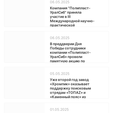
06.05.2025
Компания "Полипласт-
УралСиб" приняла
участие в III
Международной научно-
практической
конференции СибНИИ
мостов
06.05.2025
В преддверии Дня
Победы сотрудники
компании «Полипласт-
УралСиб» провели
памятную акцию по
высадке саженцев
яблони
05.05.2025
Уже второй год завод
«Хромпик» оказывает
поддержку поисковым
отрядам «ТОПАZ» и
«Каменный пояс» из
Первоуральска
01.05.2025