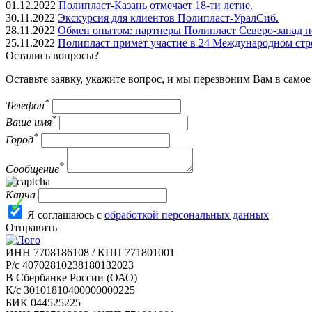
01.12.2022
Полипласт-Казань отмечает 18-ти летие.
30.11.2022
Экскурсия для клиентов Полипласт-УралСиб.
28.11.2022
Обмен опытом: партнеры Полипласт Северо-запад п
25.11.2022
Полипласт примет участие в 24 Международном стр
Остались вопросы?
Оставьте заявку, укажите вопрос, и мы перезвоним Вам в само
*
Телефон
*
Ваше имя
*
Город
*
Сообщение
Капча
Я соглашаюсь с
обработкой персональных данных
Отправить
ИНН 7708186108 / КПП 771801001
Р/с 40702810238180132023
В Сбербанке России (ОАО)
К/с 30101810400000000225
БИК 044525225