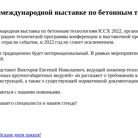
 международной выставке по бетонным 
ждународная выставка по бетонным технологиям ICCX 2022, орга
грацию технической программы конференции и выставочной прог
отрасли событии, и 2022 год не станет исключением.
тов традиционно будет интернациональный. В рамках мероприяти
й.
дставит Викторов Евгений Николаевич, ведущий инженер-техно
онных крупногабаритных модулей» он расскажет о требованиях 
онструкций, а также о существующей нормативной документации
омиться с нашими новинками.
нашего специалиста и нашем стенде!
йским днем хоккея!