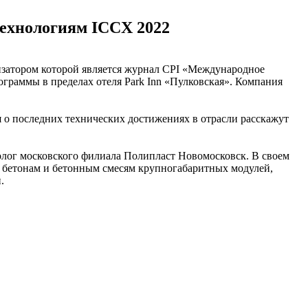
технологиям ICCX 2022
низатором которой является журнал CPI «Международное
раммы в пределах отеля Park Inn «Пулковская». Компания
я о последних технических достижениях в отрасли расскажут
лог московского филиала Полипласт Новомосковск. В своем
к бетонам и бетонным смесям крупногабаритных модулей,
.