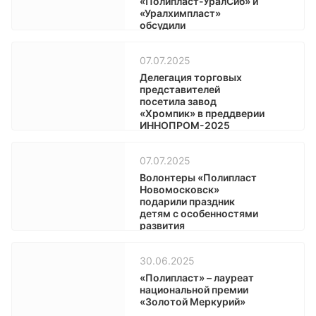
«Полипласт-УралСиб» и
«Уралхимпласт»
обсудили
импортозамещение в
производстве
07.07.2025
эпоксидных смол
Делегация торговых
представителей
посетила завод
«Хромпик» в преддверии
ИННОПРОМ-2025
07.07.2025
Волонтеры «Полипласт
Новомосковск»
подарили праздник
детям с особенностями
развития
30.06.2025
«Полипласт» – лауреат
национальной премии
«Золотой Меркурий»