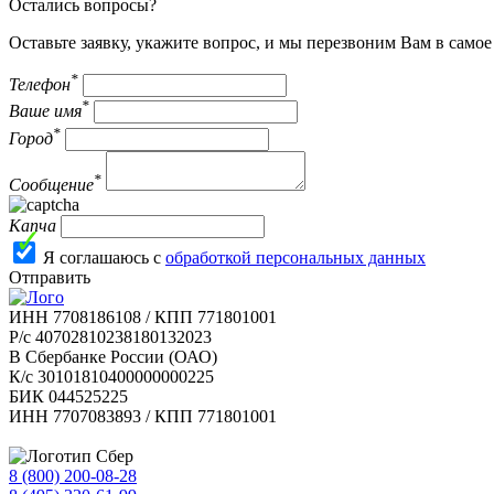
Остались вопросы?
Оставьте заявку, укажите вопрос, и мы перезвоним Вам в само
*
Телефон
*
Ваше имя
*
Город
*
Сообщение
Капча
Я соглашаюсь с
обработкой персональных данных
Отправить
ИНН 7708186108 / КПП 771801001
Р/с 40702810238180132023
В Сбербанке России (ОАО)
К/с 30101810400000000225
БИК 044525225
ИНН 7707083893 / КПП 771801001
8 (800) 200-08-28
Бесплатно по РФ