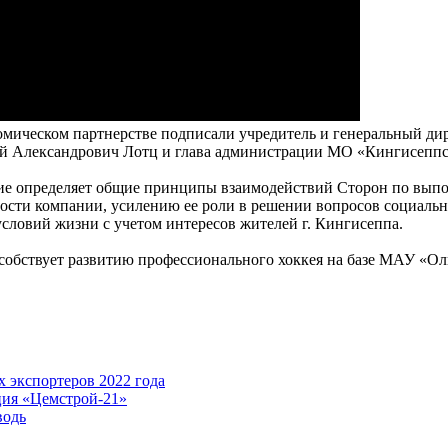
омическом партнерстве подписали учредитель и генеральный д
ей Александрович Лотц и глава администрации МО «Кингисепп
ние определяет общие принципы взаимодействий Сторон по вып
ности компании, усилению ее роли в решении вопросов социаль
условий жизни с учетом интересов жителей г. Кингисеппа.
собствует развитию профессионального хоккея на базе МАУ «О
 экспортеров 2022 года
ция «Цемстрой-21»
водь