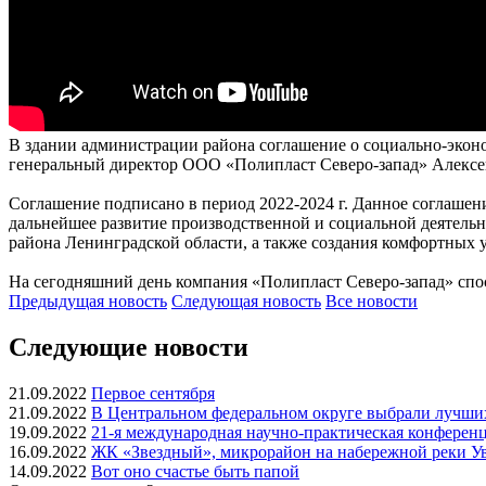
В здании администрации района соглашение о социально-экон
генеральный директор ООО «Полипласт Северо-запад» Алекс
Соглашение подписано в период 2022-2024 г. Данное соглаше
дальнейшее развитие производственной и социальной деятель
района Ленинградской области, а также создания комфортных 
На сегодняшний день компания «Полипласт Северо-запад» спо
Предыдущая
новость
Следующая
новость
Все новости
Следующие новости
21.09.2022
Первое сентября
21.09.2022
В Центральном федеральном округе выбрали лучших
19.09.2022
21-я международная научно-практическая конферен
16.09.2022
ЖК «Звездный», микрорайон на набережной реки У
14.09.2022
Вот оно счастье быть папой