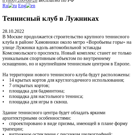
8 (800) 200-08-28
Бесплатно по РФ
Ru
Eng
Теннисный клуб в Лужниках
28.10.2022
В Москве продолжается строительство крупного теннисного
клуба в районе Хамовники около метро «Воробьевы горы» на
улице Лужники вдоль автомобильной эстакады
Комсомольского проспекта. Новый комплекс станет не только
уникальным спортивным объектом по внутреннему
оснащению, но и крупнейшим теннисным центром в Европе.
На территории нового теннисного клуба будут расположены:
• 14 крытых кортов для круглогодичного использования;
• 7 открытых кортов;
• площадка для бадминтона;
• площадка для настольного тенниса;
• площадка для игры в сквош.
Здание теннисного центра будет обладать яркими
архитектурными особенностями:
• спроектировано в виде призмы, имеющей в плане форму
трапеции;
• витражное остекление с рисунком шелкографией;