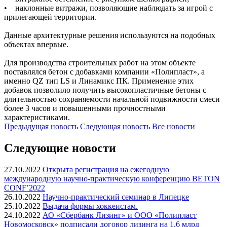
• наклонные витражи, позволяющие наблюдать за игрой с
прилегающей территории.
Данные архитектурные решения используются на подобных
объектах впервые.
Для производства строительных работ на этом объекте
поставлялся бетон с добавками компании «Полипласт», а
именно QZ тип LS и Линамикс ПК. Применение этих
добавок позволило получить высокопластичные бетоны с
длительностью сохраняемости начальной подвижности смеси
более 3 часов и повышенными прочностными
характеристиками.
Предыдущая
новость
Следующая
новость
Все новости
Следующие новости
27.10.2022
Открыта регистрация на ежегодную
международную научно-практическую конференцию BETON
CONF’2022
26.10.2022
Научно-практический семинар в Липецке
25.10.2022
Выдача формы хоккеистам.
24.10.2022
АО «Сбербанк Лизинг» и ООО «Полипласт
Новомосковск» подписали договор лизинга на 1,6 млрд