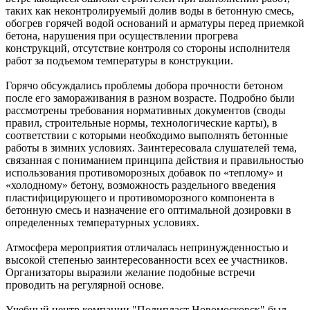
таких как неконтролируемый долив воды в бетонную смесь,
обогрев горячей водой оснований и арматуры перед приемкой
бетона, нарушения при осуществлении прогрева
конструкций, отсутствие контроля со стороны исполнителя
работ за подъемом температуры в конструкции.
Горячо обсуждались проблемы добора прочности бетоном
после его замораживания в разном возрасте. Подробно были
рассмотрены требования нормативных документов (своды
правил, строительные нормы, технологические карты), в
соответствии с которыми необходимо выполнять бетонные
работы в зимних условиях. Заинтересовала слушателей тема,
связанная с пониманием принципа действия и правильностью
использования противоморозных добавок по «теплому» и
«холодному» бетону, возможность раздельного введения
пластифицирующего и противоморозного компонента в
бетонную смесь и назначение его оптимальной дозировки в
определенных температурных условиях.
Атмосфера мероприятия отличалась непринужденностью и
высокой степенью заинтересованности всех ее участников.
Организаторы выразили желание подобные встречи
проводить на регулярной основе.
Учебный центр компании "Полипласт Новомосковск" был