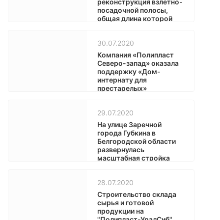
реконструкция взлетно-
посадочной полосы,
общая длина которой
составляет 2 тыс.
метров
30.07.2020
Компания «Полипласт
Северо-запад» оказала
поддержку «Дом-
интернату для
престарелых»
29.07.2020
На улице Заречной
города Губкина в
Белгородской области
развернулась
масштабная стройка
28.07.2020
Строительство склада
сырья и готовой
продукции на
"Полипласт-УралСиб"