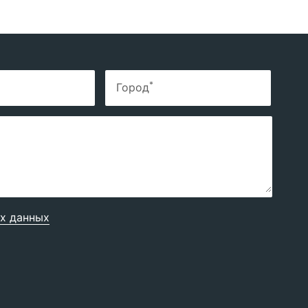
*
Город
х данных