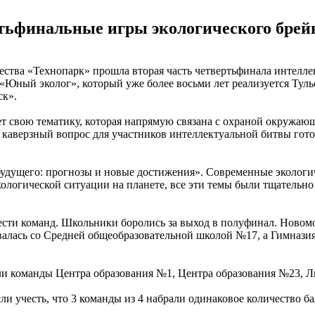
тьфинальные игры экологического брейн
чества «Технопарк» прошла вторая часть четвертьфинала интелл
«Юный эколог», который уже более восьми лет реализуется Тул
ск».
ет свою тематику, которая напрямую связана с охраной окружаю
аверзный вопрос для участников интеллектуальной битвы гото
будущего: прогнозы и новые достижения». Современные экологи
ологической ситуации на планете, все эти темы были тщательн
ести команд. Школьники боролись за выход в полуфинал. Новом
алась со Средней общеобразовательной школой №17, а Гимназия
ли команды Центра образования №1, Центра образования №23, Л
ли учесть, что 3 команды из 4 набрали одинаковое количество б