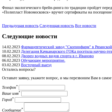
Финал экологического брейн-ринга по традиции пройдет пере
«Полипласт Новомосковск» вручит сертификаты на посещение 
Предыдущая
новость
Следующая
новость
Все новости
Следующие новости
14.02.2023
Фармацевтический завод "Скопинфарм" в Рязанской
10.02.2023
Делегация Качканарского ГОКа посетила научно-те
08.02.2023
Дворец водных видов спорта в г. Иваново
06.02.2023
Обучающее мероприятие.
03.02.2023
Восточный выезд
Остались вопросы?
Оставьте заявку, укажите вопрос, и мы перезвоним Вам в само
*
Телефон
*
Ваше имя
*
Город
*
Сообщение