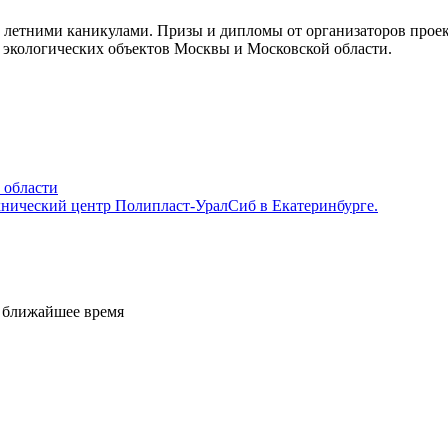
д летними каникулами. Призы и дипломы от организаторов прое
экологических объектов Москвы и Московской области.
 области
хнический центр Полипласт-УралСиб в Екатеринбурге.
е ближайшее время