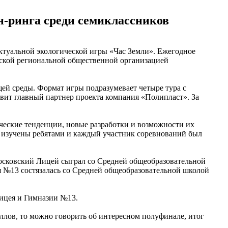
-ринга среди семиклассников
ектуальной экологической игры «Час Земли». Ежегодное
ьской региональной общественной организацией
щей среды. Формат игры подразумевает четыре тура с
вит главный партнер проекта компания «Полипласт». За
ческие тенденции, новые разработки и возможности их
о изучены ребятами и каждый участник соревнований был
осковский Лицей сыграл со Средней общеобразовательной
 №13 состязалась со Средней общеобразовательной школой
ицея и Гимназии №13.
аллов, то можно говорить об интересном полуфинале, итог