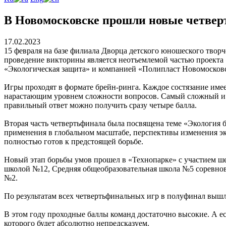
В Новомосковске прошли новые четвер
17.02.2023
15 февраля на базе филиала Дворца детского юношеского твор
проведение викторины является неотъемлемой частью проекта 
«Экологическая защита» и компанией «Полипласт Новомосков
Игры проходят в формате брейн-ринга. Каждое состязание име
нарастающим уровнем сложности вопросов. Самый сложный и к
правильный ответ можно получить сразу четыре балла.
Вторая часть четвертьфинала была посвящена теме «Экология 
применения в глобальном масштабе, перспективы изменения эк
полностью готов к предстоящей борьбе.
Новый этап борьбы умов прошел в «Технопарке» с участием ш
школой №12, Средняя общеобразовательная школа №5 соревнов
№2.
По результатам всех четвертьфинальных игр в полуфинал выш
В этом году проходные баллы команд достаточно высокие. А ес
которого будет абсолютно непредсказуем.