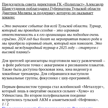
Председатель совета директоров ГК «Полипласт» Александр
Шамсутдинов поблагодарил Губернатора Тульской области
Дмитрия Миляева за поддержку, которую он оказывает
хоккею:
«Это значимое событие для всей Тульской области. Турнир,
который мы проводим сегодня – это огромная
ответственность и к его организации мы подходим очень
серьёзно. 2024 год был богат на мероприятия такого рода и
мы приобрели огромный опыт, который нам помогает. Это
первый международный турнир в 2025 году –
стартуем с
высокой планки!»
Для зрителей организаторы подготовили массу развлечений –
в фойе работали точки с аквагримом и рисованием плакатов.
Также была доступна бросковая зона, зона видеоигр и
хоккейные тренажеры. Для собравшихся выступили
музыкальные группы, фокусники с шоу-программой.
Первым финалистом турнира стал жлобинский «Металлург»,
который лишь в овертайме оказался сильнее «Хумо» из
Узбекистана. Во втором полуфинальном поединке
встретились тульский АКМ и альметьевский «Нефтяник».
1
/ 2