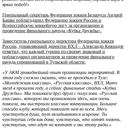
ярких побед!»
Генеральный секретарь Федерации хоккея Беларуси Андрей
Башко поблагодарил Федерацию хоккея России и
Всероссийскую хоккейную лигу за организацию и
проведение финального раунда «Кубка Дружбы».
Заместитель генерального директора Федерации хоккея
России, управляющий директор ВХЛ – Александр Кикнадзе
отметил, что каждый турнир по-своему знаковый и
поблагодарил организаторов за проведение финального
раунда соревнований в Тульской области:
«У АКМ громаднейший опыт организации мероприятий. В
этом году сложно сказать, что не проходило в Туле:
«Молодежная классика», «Русская классика», ВХЛ, Матч
звезд в прошлом году, а сейчас финальные стадии «Кубка
Дружбы». Мы понимаем друг друга с полуслова. «Русская
классика»
, которую мы организовали здесь, нам очень
помогла, мы выстроили классные коммуникации. Большое
спасибо клубу, который помогает нам во всем. Здесь
чувствуется душа, тут вкладываются искренне. Ты
чувствуешь себя как дома, чувствуешь, что хотят помочь,
чувствуешь, что идут на контакт и мы этому рады.»