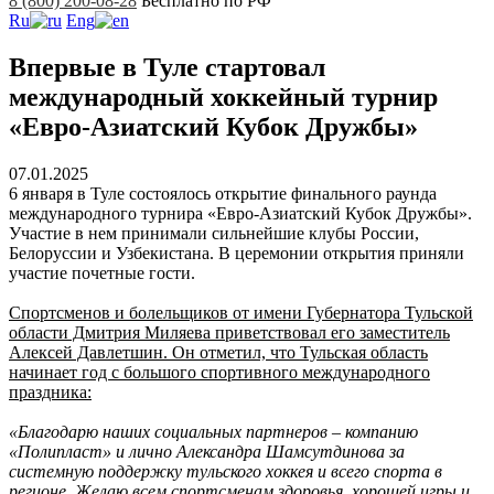
8 (800) 200-08-28
Бесплатно по РФ
Ru
Eng
Впервые в Туле стартовал
международный хоккейный турнир
«Евро-Азиатский Кубок Дружбы»
07.01.2025
6 января в Туле состоялось открытие финального раунда
международного турнира «Евро-Азиатский Кубок Дружбы».
Участие в нем принимали сильнейшие клубы России,
Белоруссии и Узбекистана. В церемонии открытия приняли
участие почетные гости.
Спортсменов и болельщиков от имени Губернатора Тульской
области Дмитрия Миляева приветствовал его заместитель
Алексей Давлетшин. Он отметил, что Тульская область
начинает год с большого спортивного международного
праздника:
«Благодарю наших социальных партнеров – компанию
«Полипласт» и лично Александра Шамсутдинова за
системную поддержку тульского хоккея и всего спорта в
регионе. Желаю всем спортсменам здоровья, хорошей игры и