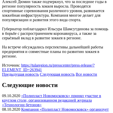
Алексей Дюмин также подчеркнул, что за последние годы в
регионе популярность хоккея выросла. Проводятся
спортивные соревнования различного уровня, развивается
хоккейная инфраструктура. Компания многое делает для
популяризации и развития этого вида спорта.
Губернатор поблагодарил Ильсура Шамсутдинова за помощь
в борьбе с распространением коронавируса, а также за
серьёзный вклад в развитие хоккея в регионе.
На встрече обсуждались перспективы дальнейшей работы
предприятия и совместные планы по развитию хоккея в
регионе.
Источник:
https://tularegion.ru/presscenter/press-release/?
ELEMENT_ID=263941
Предыдущая
новость
Следующая
новость
Все новости
Следующие новости
09.10.2020
«Полипласт Новомосковск» принял участие в
круглом столе, организованном редакцией журнала
«Технологии бетонов»
08.10.2020
Компания «Полипласт Новомосковск» организует