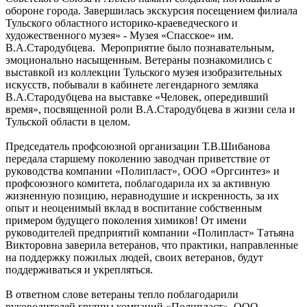
обороне города. Завершилась экскурсия посещением филиала
Тульского областного историко-краеведческого и
художественного музея» - Музея «Спасское» им.
В.А.Стародубцева. Мероприятие было познавательным,
эмоционально насыщенным. Ветераны познакомились с
выставкой из коллекции Тульского музея изобразительных
искусств, побывали в кабинете легендарного земляка
В.А.Стародубцева на выставке «Человек, опередивший
время», посвященной роли В.А.Стародубцева в жизни села и
Тульской области в целом.
Председатель профсоюзной организации Т.В.Шибанова
передала старшему поколению заводчан приветствие от
руководства компании «Полипласт», ООО «Оргсинтез» и
профсоюзного комитета, поблагодарила их за активную
жизненную позицию, неравнодушие и искренность, за их
опыт и неоценимый вклад в воспитание собственным
примером будущего поколения химиков! От имени
руководителей предприятий компании «Полипласт» Татьяна
Викторовна заверила ветеранов, что практики, направленные
на поддержку пожилых людей, своих ветеранов, будут
поддерживаться и укрепляться.
В ответном слове ветераны тепло поблагодарили
руководителей группы компаний «Полипласт», ООО