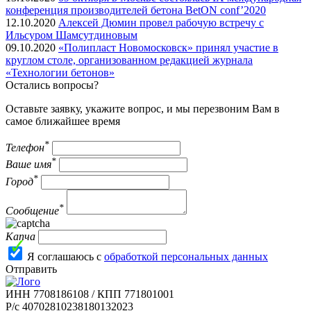
конференция производителей бетона BetON conf’2020
12.10.2020
Алексей Дюмин провел рабочую встречу с
Ильсуром Шамсутдиновым
09.10.2020
«Полипласт Новомосковск» принял участие в
круглом столе, организованном редакцией журнала
«Технологии бетонов»
Остались вопросы?
Оставьте заявку, укажите вопрос, и мы перезвоним Вам в
самое ближайшее время
*
Телефон
*
Ваше имя
*
Город
*
Сообщение
Капча
Я соглашаюсь с
обработкой персональных данных
Отправить
ИНН 7708186108 / КПП 771801001
Р/с 40702810238180132023