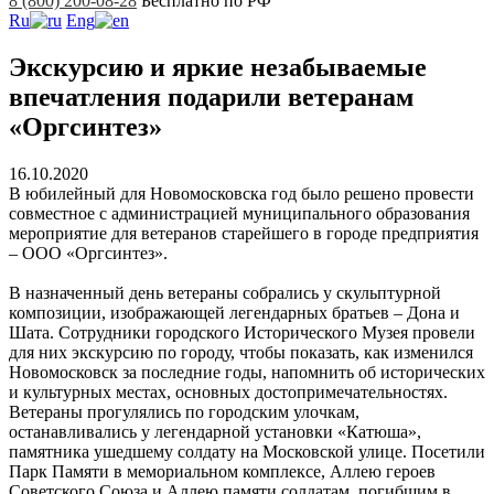
8 (800) 200-08-28
Бесплатно по РФ
Ru
Eng
Экскурсию и яркие незабываемые
впечатления подарили ветеранам
«Оргсинтез»
16.10.2020
В юбилейный для Новомосковска год было решено провести
совместное с администрацией муниципального образования
мероприятие для ветеранов старейшего в городе предприятия
– ООО «Оргсинтез».
В назначенный день ветераны собрались у скульптурной
композиции, изображающей легендарных братьев – Дона и
Шата. Сотрудники городского Исторического Музея провели
для них экскурсию по городу, чтобы показать, как изменился
Новомосковск за последние годы, напомнить об исторических
и культурных местах, основных достопримечательностях.
Ветераны прогулялись по городским улочкам,
останавливались у легендарной установки «Катюша»,
памятника ушедшему солдату на Московской улице. Посетили
Парк Памяти в мемориальном комплексе, Аллею героев
Советского Союза и Аллею памяти солдатам, погибшим в