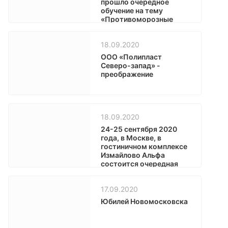
прошло очередное
обучение на тему
«Противоморозные
добавки. Мифы и
реальность»
18.09.2020
ООО «Полипласт
Северо-запад» -
преображение
18.09.2020
24-25 сентября 2020
года, в Москве, в
гостиничном комплексе
Измайлово Альфа
состоится очередная
конференция RUCEM.RU
17.09.2020
Юбилей Новомосковска