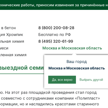
ехнические работы, приносим извинения за причинённые н
 в бетон
8 (800) 200-08-28
ия Хромпик
Бесплатно по РФ
льная химия
8 (495) 320-61-99
меси
Москва и Московская область
ленная химия
Ваш город
выездной семинар для своих клиент
Москва и Московская область
Да, все верно
Выбрать другой
но. На этот раз площадкой проведения стал город
а совместно с сотрудниками компании «Полипласт»
формации, но и насладились красотами старинного