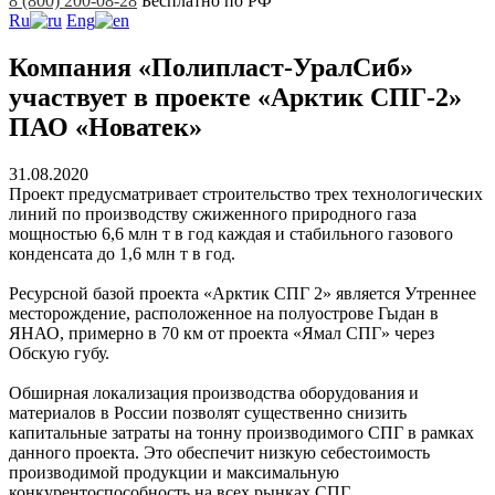
8 (800) 200-08-28
Бесплатно по РФ
Ru
Eng
Компания «Полипласт-УралСиб»
участвует в проекте «Арктик СПГ-2»
ПАО «Новатек»
31.08.2020
Проект предусматривает строительство трех технологических
линий по производству сжиженного природного газа
мощностью 6,6 млн т в год каждая и стабильного газового
конденсата до 1,6 млн т в год.
Ресурсной базой проекта «Арктик СПГ 2» является Утреннее
месторождение, расположенное на полуострове Гыдан в
ЯНАО, примерно в 70 км от проекта «Ямал СПГ» через
Обскую губу.
Обширная локализация производства оборудования и
материалов в России позволят существенно снизить
капитальные затраты на тонну производимого СПГ в рамках
данного проекта. Это обеспечит низкую себестоимость
производимой продукции и максимальную
конкурентоспособность на всех рынках СПГ.