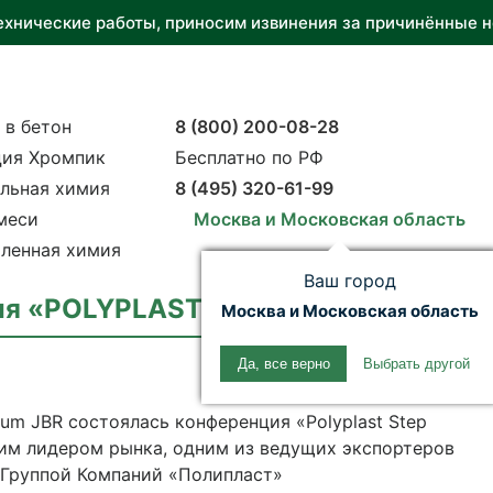
ехнические работы, приносим извинения за причинённые н
 в бетон
8 (800) 200-08-28
ия Хромпик
Бесплатно по РФ
льная химия
8 (495) 320-61-99
меси
Москва и Московская область
ленная химия
Ваш город
ия «POLYPLAST STEP UP»
Москва и Московская область
Да, все верно
Выбрать другой
mium JBR состоялась конференция «Polyplast Step
ким лидером рынка, одним из ведущих экспортеров
 Группой Компаний «Полипласт»