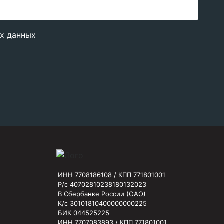
х данных
ИНН 7708186108 / КПП 771801001
Р/с 40702810238180132023
В Сбербанке России (ОАО)
К/с 30101810400000000225
БИК 044525225
ИНН 7707083893 / КПП 771801001