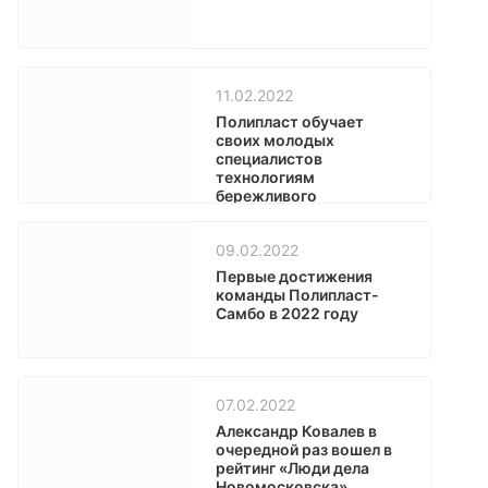
11.02.2022
Полипласт обучает
своих молодых
специалистов
технологиям
бережливого
производства
09.02.2022
Первые достижения
команды Полипласт-
Самбо в 2022 году
07.02.2022
Александр Ковалев в
очередной раз вошел в
рейтинг «Люди дела
Новомосковска»