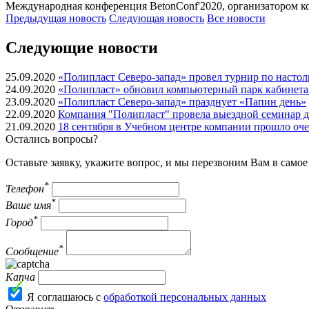
Международная конференция BetonConf'2020, организатором ко
Предыдущая
новость
Следующая
новость
Все новости
Следующие новости
25.09.2020
«Полипласт Северо-запад» провел турнир по насто
24.09.2020
«Полипласт» обновил компьютерный парк кабинет
23.09.2020
«Полипласт Северо-запад» празднует «Папин день»
22.09.2020
Компания "Полипласт" провела выездной семинар д
21.09.2020
18 сентября в Учебном центре компании прошло оч
Остались вопросы?
Оставьте заявку, укажите вопрос, и мы перезвоним Вам в само
*
Телефон
*
Ваше имя
*
Город
*
Сообщение
Капча
Я соглашаюсь с
обработкой персональных данных