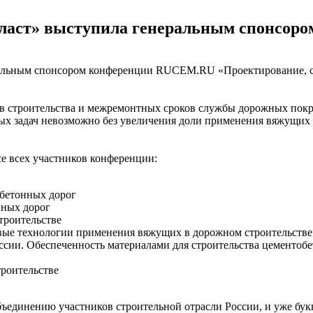
ипласт» выступила генеральным спонсо
ральным спонсором конференции RUCEM.RU «Проектирование, ст
в строительства и межремонтных сроков службы дорожных покр
х задач невозможно без увеличения доли применения вяжущих 
се всех участников конференции:
обетонных дорог
нных дорог
троительстве
ые технологии применения вяжущих в дорожном строительстве
сии. Обеспеченность материалами для строительства цементобе
роительстве
ъединению участников строительной отрасли России, и уже букв