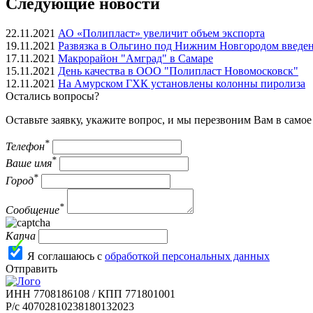
Следующие новости
22.11.2021
АО «Полипласт» увеличит объем экспорта
19.11.2021
Развязка в Ольгино под Нижним Новгородом введен
17.11.2021
Макрорайон "Амград" в Самаре
15.11.2021
День качества в ООО "Полипласт Новомосковск"
12.11.2021
На Амурском ГХК установлены колонны пиролиза
Остались вопросы?
Оставьте заявку, укажите вопрос, и мы перезвоним Вам в само
*
Телефон
*
Ваше имя
*
Город
*
Сообщение
Капча
Я соглашаюсь с
обработкой персональных данных
Отправить
ИНН 7708186108 / КПП 771801001
Р/с 40702810238180132023