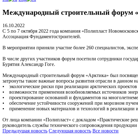
Международный строительный форум
16.10.2022
С 5 по 7 октября 2022 года компания «Полипласт Новомосков
Ассоциация Фундаментостроителей.
В мероприятии приняли участие более 260 специалистов, эксп
В числе других участников форум посетили сотрудники госуда
Бурятия Александр Гоге.
Международный строительный форум «Арктика» был посвящен п
затронуты такие важные вопросы развития отрасли в данном н
• экологические риски при реализации арктических проектов
• возможности применения возобновляемых источников энерг
• проектирование оснований и фундаментов на многолетнеме
• обеспечение устойчивости сооружений при морозном пучен
• применение новых материалов и технологий в реализации и
От лица компании «Полипласт» с докладом «Практические реше
руководитель службы технического сопровождения продукци
Предыдущая
новость
Следующая
новость
Все новости