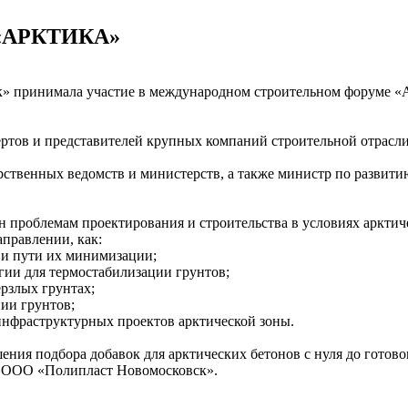
 «АРКТИКА»
ск» принимала участие в международном строительном форуме «
ертов и представителей крупных компаний строительной отрасли
рственных ведомств и министерств, а также министр по развити
роблемам проектирования и строительства в условиях арктичес
аправлении, как:
 и пути их минимизации;
ии для термостабилизации грунтов;
рзлых грунтах;
ии грунтов;
нфраструктурных проектов арктической зоны.
ния подбора добавок для арктических бетонов с нуля до готов
и ООО «Полипласт Новомосковск».