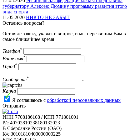
15.05.2020
Региональная федерация хоккея представила
губернатору Алексею Дюмину программу развития этого
вида спорта
11.05.2020
НИКТО НЕ ЗАБЫТ
Остались вопросы?
Оставьте заявку, укажите вопрос, и мы перезвоним Вам в
самое ближайшее время
*
Телефон
*
Ваше имя
*
Город
*
Сообщение
Капча
Я соглашаюсь с
обработкой персональных данных
Отправить
ИНН 7708186108 / КПП 771801001
Р/с 40702810238180132023
В Сбербанке России (ОАО)
К/с 30101810400000000225
БИК 044525225