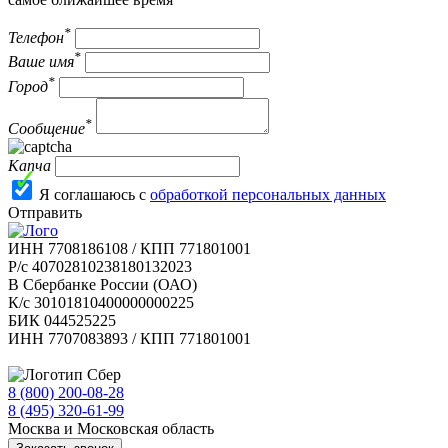
*
Телефон
*
Ваше имя
*
Город
*
Сообщение
Капча
Я соглашаюсь с
обработкой персональных данных
Отправить
ИНН 7708186108 / КПП 771801001
Р/с 40702810238180132023
В Сбербанке России (ОАО)
К/с 30101810400000000225
БИК 044525225
ИНН 7707083893 / КПП 771801001
8 (800) 200-08-28
Бесплатно по РФ
8 (495) 320-61-99
Москва и Московская область