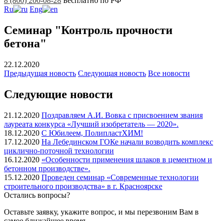
8 (800) 200-08-28
Бесплатно по РФ
Ru
Eng
Семинар "Контроль прочности
бетона"
22.12.2020
Предыдущая
новость
Следующая
новость
Все новости
Следующие новости
21.12.2020
Поздравляем А.И. Вовка с присвоением звания
лауреата конкурса «Лучший изобретатель — 2020».
18.12.2020
С Юбилеем, ПолипластХИМ!
17.12.2020
На Лебединском ГОКе начали возводить комплекс
циклично-поточной технологии
16.12.2020
«Особенности применения шлаков в цементном и
бетонном производстве».
15.12.2020
Проведен семинар «Современные технологии
строительного производства» в г. Красноярске
Остались вопросы?
Оставьте заявку, укажите вопрос, и мы перезвоним Вам в
самое ближайшее время